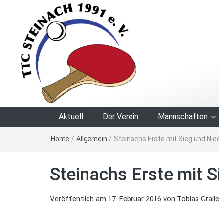
Aktuell
Der Verein
Mannschaften
Home
/
Allgemein
/
Steinachs Erste mit Sieg und Nie
Steinachs Erste mit S
Veröffentlich am
17. Februar 2016
von
Tobias Gralle