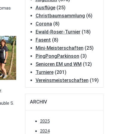
Ausflüge
(25)
Thomas
Christbaumsammlung
(6)
Corona
(8)
Ewald-Roser-Turnier
(18)
Fasent
(8)
Mini-Meisterschaften
(25)
PingPongParkinson
(3)
Senioren EM und WM
(12)
Turniere
(201)
Vereinsmeisterschaften
(19)
z.
ARCHIV
auble S.
2025
2024