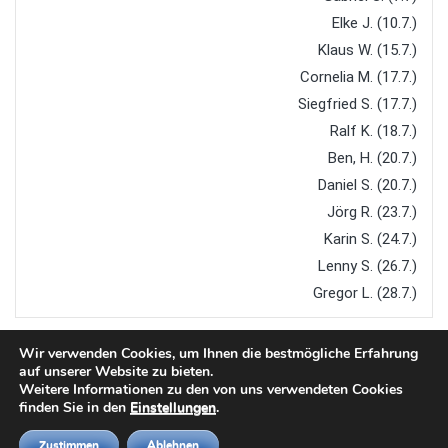
Elke J. (10.7.)
Klaus W. (15.7.)
Cornelia M. (17.7.)
Siegfried S. (17.7.)
Ralf K. (18.7.)
Ben, H. (20.7.)
Daniel S. (20.7.)
Jörg R. (23.7.)
Karin S. (24.7.)
Lenny S. (26.7.)
Gregor L. (28.7.)
Wir verwenden Cookies, um Ihnen die bestmögliche Erfahrung
auf unserer Website zu bieten.
Weitere Informationen zu den von uns verwendeten Cookies
finden Sie in den
Einstellungen
.
Copyright © 2026
TTC Steinach
. All rights reserved.
Zustimmen
Ablehnen
Designed by
FameThemes