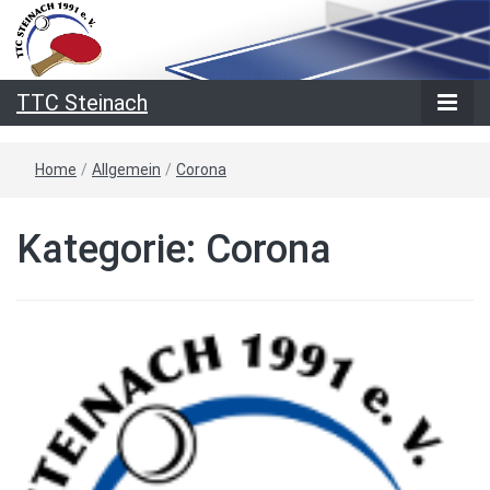
TTC Steinach
Home
/
Allgemein
/
Corona
Kategorie:
Corona