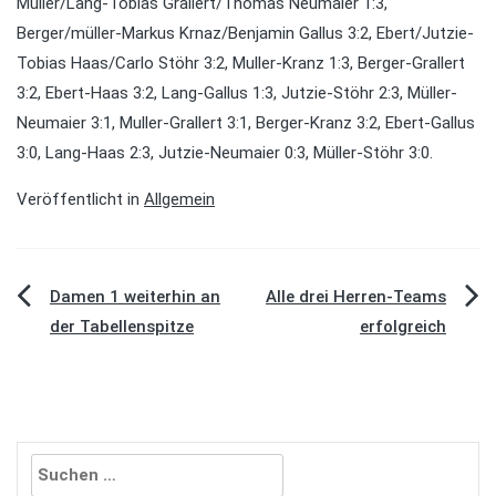
Muller/Lang-Tobias Grallert/Thomas Neumaier 1:3,
Berger/müller-Markus Krnaz/Benjamin Gallus 3:2, Ebert/Jutzie-
Tobias Haas/Carlo Stöhr 3:2, Muller-Kranz 1:3, Berger-Grallert
3:2, Ebert-Haas 3:2, Lang-Gallus 1:3, Jutzie-Stöhr 2:3, Müller-
Neumaier 3:1, Muller-Grallert 3:1, Berger-Kranz 3:2, Ebert-Gallus
3:0, Lang-Haas 2:3, Jutzie-Neumaier 0:3, Müller-Stöhr 3:0.
Veröffentlicht in
Allgemein
Beitragsnavigation
Damen 1 weiterhin an
Alle drei Herren-Teams
der Tabellenspitze
erfolgreich
Suchen
nach: