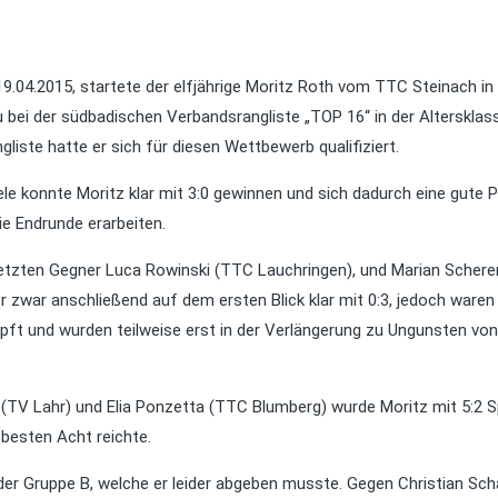
.04.2015, startete der elfjährige Moritz Roth vom TTC Steinach in
bei der südbadischen Verbandsrangliste „TOP 16“ in der Altersklass
gliste hatte er sich für diesen Wettbewerb qualifiziert.
iele konnte Moritz klar mit 3:0 gewinnen und sich dadurch eine gute P
ie Endrunde erarbeiten.
tzten Gegner Luca Rowinski (TTC Lauchringen), und Marian Schere
er zwar anschließend auf dem ersten Blick klar mit 0:3, jedoch waren 
ft und wurden teilweise erst in der Verlängerung zu Ungunsten von
(TV Lahr) und Elia Ponzetta (TTC Blumberg) wurde Moritz mit 5:2 S
 besten Acht reichte.
der Gruppe B, welche er leider abgeben musste. Gegen Christian Sch