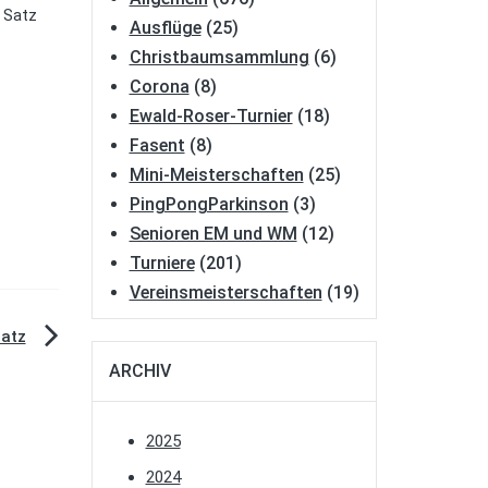
 Satz
Ausflüge
(25)
Christbaumsammlung
(6)
Corona
(8)
Ewald-Roser-Turnier
(18)
Fasent
(8)
Mini-Meisterschaften
(25)
PingPongParkinson
(3)
Senioren EM und WM
(12)
Turniere
(201)
Vereinsmeisterschaften
(19)
latz
ARCHIV
2025
2024