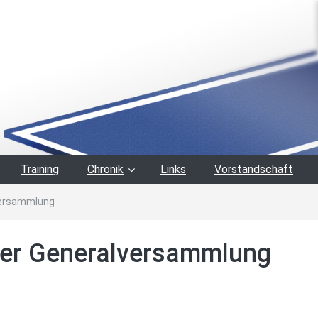
Training
Chronik
Links
Vorstandschaft
lversammlung
 der Generalversammlung