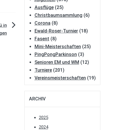
Ausflüge
(25)
Christbaumsammlung
(6)
Corona
(8)
ü in
Ewald-Roser-Turnier
(18)
ngen
Fasent
(8)
Mini-Meisterschaften
(25)
PingPongParkinson
(3)
Senioren EM und WM
(12)
Turniere
(201)
Vereinsmeisterschaften
(19)
ARCHIV
2025
2024