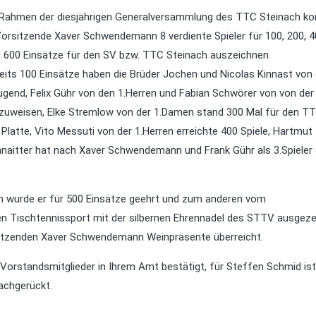
Rahmen der diesjährigen Generalversammlung des TTC Steinach ko
Vorsitzende Xaver Schwendemann 8 verdiente Spieler für 100, 200, 4
 600 Einsätze für den SV bzw. TTC Steinach auszeichnen.
eits 100 Einsätze haben die Brüder Jochen und Nicolas Kinnast von 
ugend, Felix Gühr von den 1.Herren und Fabian Schwörer von von der
zuweisen, Elke Stremlow von der 1.Damen stand 300 Mal für den T
 Platte, Vito Messuti von der 1.Herren erreichte 400 Spiele, Hartmut
naitter hat nach Xaver Schwendemann und Frank Gühr als 3.Spieler
nem wurde er für 500 Einsätze geehrt und zum anderen vom
ven Tischtennissport mit der silbernen Ehrennadel des STTV ausgeze
rsitzenden Xaver Schwendemann Weinpräsente überreicht.
orstandsmitglieder in Ihrem Amt bestätigt, für Steffen Schmid is
nachgerückt.