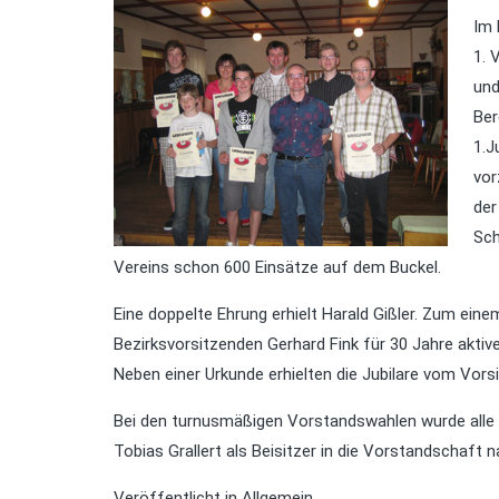
Im 
1. 
und
Ber
1.J
vor
der
Sch
Vereins schon 600 Einsätze auf dem Buckel.
Eine doppelte Ehrung erhielt Harald Gißler. Zum ei
Bezirksvorsitzenden Gerhard Fink für 30 Jahre akti
Neben einer Urkunde erhielten die Jubilare vom Vo
Bei den turnusmäßigen Vorstandswahlen wurde alle V
Tobias Grallert als Beisitzer in die Vorstandschaft 
Veröffentlicht in
Allgemein