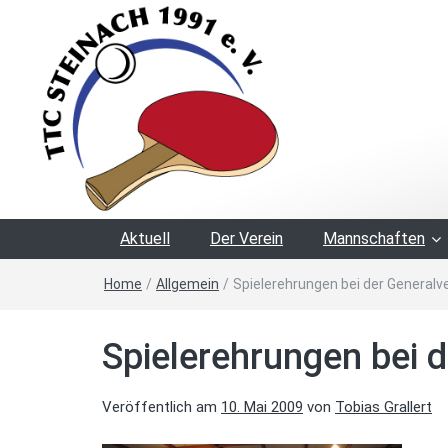
Aktuell
Der Verein
Mannschaften
Home
/
Allgemein
/
Spielerehrungen bei der Genera
Spielerehrungen bei
Veröffentlich am
10. Mai 2009
von
Tobias Grallert