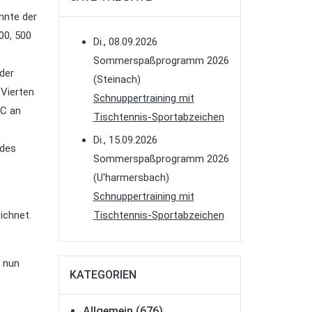
nnte der
00, 500
Di., 08.09.2026
Sommerspaßprogramm 2026
der
(Steinach)
 Vierten
Schnuppertraining mit
TC an
Tischtennis-Sportabzeichen
Di., 15.09.2026
 des
Sommerspaßprogramm 2026
(U'harmersbach)
Schnuppertraining mit
ichnet.
Tischtennis-Sportabzeichen
t nun
KATEGORIEN
Allgemein
(676)