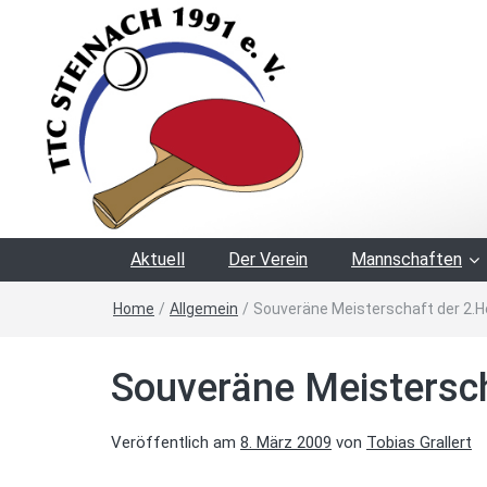
Aktuell
Der Verein
Mannschaften
Home
/
Allgemein
/
Souveräne Meisterschaft der 2.
Souveräne Meistersc
Veröffentlich am
8. März 2009
von
Tobias Grallert