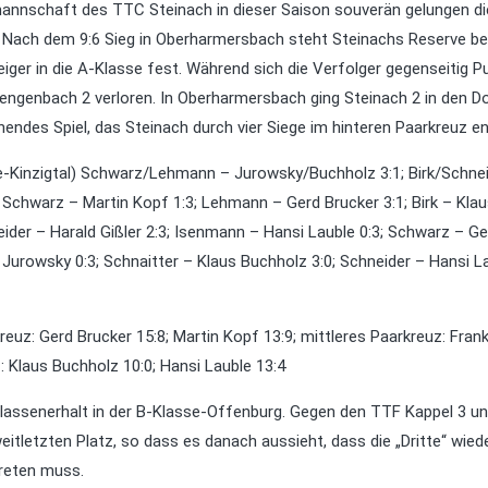
annschaft des TTC Steinach in dieser Saison souverän gelungen di
n. Nach dem 9:6 Sieg in Oberharmersbach steht Steinachs Reserve be
eiger in die A-Klasse fest. Während sich die Verfolger gegenseitig P
Gengenbach 2 verloren. In Oberharmersbach ging Steinach 2 in den D
nendes Spiel, das Steinach durch vier Siege im hinteren Paarkreuz e
-Kinzigtal) Schwarz/Lehmann – Jurowsky/Buchholz 3:1; Birk/Schnei
; Schwarz – Martin Kopf 1:3; Lehmann – Gerd Brucker 3:1; Birk – Kla
eider – Harald Gißler 2:3; Isenmann – Hansi Lauble 0:3; Schwarz – Ge
 Jurowsky 0:3; Schnaitter – Klaus Buchholz 3:0; Schneider – Hansi L
euz: Gerd Brucker 15:8; Martin Kopf 13:9; mittleres Paarkreuz: Fran
: Klaus Buchholz 10:0; Hansi Lauble 13:4
assenerhalt in der B-Klasse-Offenburg. Gegen den TTF Kappel 3 un
itletzten Platz, so dass es danach aussieht, dass die „Dritte“ wiede
reten muss.