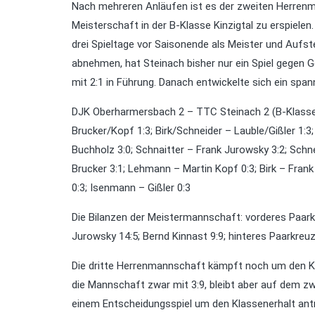
Nach mehreren Anläufen ist es der zweiten Herrenm
Meisterschaft in der B-Klasse Kinzigtal zu erspiele
drei Spieltage vor Saisonende als Meister und Aufst
abnehmen, hat Steinach bisher nur ein Spiel gegen 
mit 2:1 in Führung. Danach entwickelte sich ein span
DJK Oberharmersbach 2 – TTC Steinach 2 (B-Klasse
Brucker/Kopf 1:3; Birk/Schneider – Lauble/Gißler 1:3
Buchholz 3:0; Schnaitter – Frank Jurowsky 3:2; Schn
Brucker 3:1; Lehmann – Martin Kopf 0:3; Birk – Frank
0:3; Isenmann – Gißler 0:3
Die Bilanzen der Meistermannschaft: vorderes Paarkr
Jurowsky 14:5; Bernd Kinnast 9:9; hinteres Paarkreuz
Die dritte Herrenmannschaft kämpft noch um den Kl
die Mannschaft zwar mit 3:9, bleibt aber auf dem zwe
einem Entscheidungsspiel um den Klassenerhalt ant