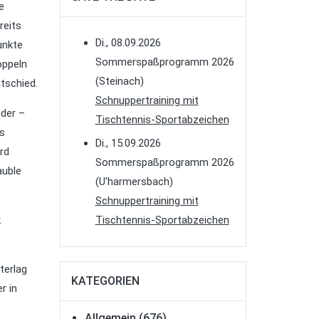
e
reits
Di., 08.09.2026
unkte
Sommerspaßprogramm 2026
oppeln
(Steinach)
ntschied.
Schnuppertraining mit
der –
Tischtennis-Sportabzeichen
us
Di., 15.09.2026
rd
Sommerspaßprogramm 2026
auble
(U'harmersbach)
Schnuppertraining mit
k
Tischtennis-Sportabzeichen
terlag
KATEGORIEN
r in
Allgemein
(676)