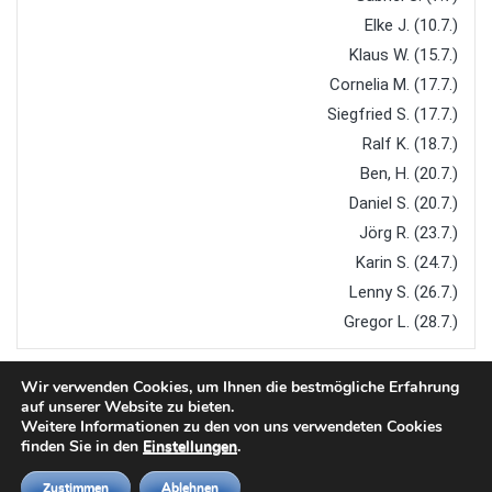
Elke J. (10.7.)
Klaus W. (15.7.)
Cornelia M. (17.7.)
Siegfried S. (17.7.)
Ralf K. (18.7.)
Ben, H. (20.7.)
Daniel S. (20.7.)
Jörg R. (23.7.)
Karin S. (24.7.)
Lenny S. (26.7.)
Gregor L. (28.7.)
Wir verwenden Cookies, um Ihnen die bestmögliche Erfahrung
auf unserer Website zu bieten.
Weitere Informationen zu den von uns verwendeten Cookies
finden Sie in den
Einstellungen
.
Copyright © 2026
TTC Steinach
. All rights reserved.
Zustimmen
Ablehnen
Designed by
FameThemes