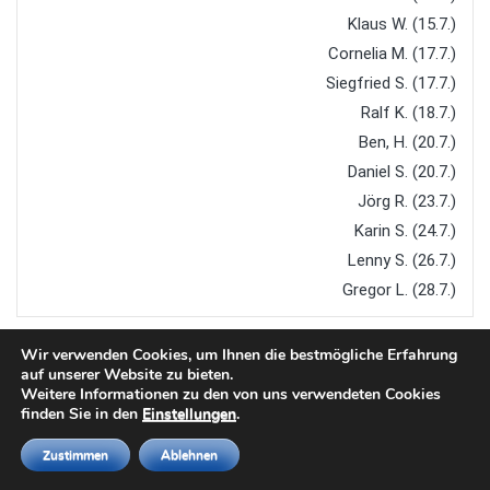
Klaus W. (15.7.)
Cornelia M. (17.7.)
Siegfried S. (17.7.)
Ralf K. (18.7.)
Ben, H. (20.7.)
Daniel S. (20.7.)
Jörg R. (23.7.)
Karin S. (24.7.)
Lenny S. (26.7.)
Gregor L. (28.7.)
Wir verwenden Cookies, um Ihnen die bestmögliche Erfahrung
auf unserer Website zu bieten.
Weitere Informationen zu den von uns verwendeten Cookies
finden Sie in den
Einstellungen
.
Copyright © 2026
TTC Steinach
. All rights reserved.
Zustimmen
Ablehnen
Designed by
FameThemes