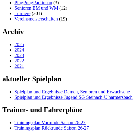
PingPongParkinson
(3)
Senioren EM und WM
(12)
Turniere
(201)
Vereinsmeisterschaften
(19)
Archiv
2025
2024
2023
2022
2021
aktueller Spielplan
Spielplan und Ergebnisse Damen, Senioren und Erwachsene
Spielplan und Ergebnisse Jugend SG Steinach-U'harmersbach
Trainer- und Fahrerpläne
Trainingsplan Vorrunde Saison 26-27
Trainingsplan Rückrunde Saison 26-27