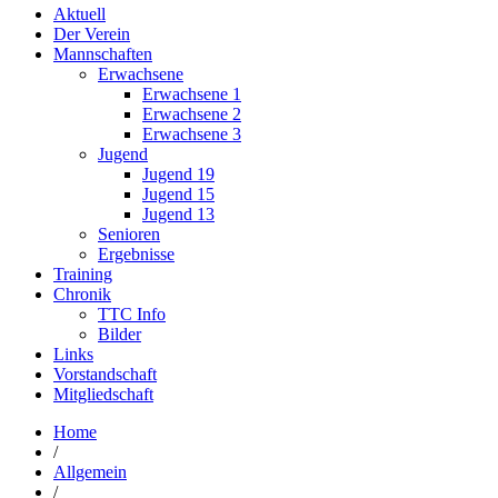
Aktuell
Der Verein
Mannschaften
Erwachsene
Erwachsene 1
Erwachsene 2
Erwachsene 3
Jugend
Jugend 19
Jugend 15
Jugend 13
Senioren
Ergebnisse
Training
Chronik
TTC Info
Bilder
Links
Vorstandschaft
Mitgliedschaft
Home
/
Allgemein
/