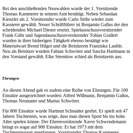
Bei den anschließenden Neuwahlen wurde der 1. Vorsitzende
Thomas Kammerer in seinem Amt bestätigt. Neben Sebastian
Kienzler als 2. Vorsitzender wurde Carlo Stöhr wieder zum
Kassierer gewählt. Neuer Schriftführer ist Benjamin Gallus der den
scheidenden Michael Diener ersetzt. Spielausschussvorsitzender
Frank Gühr und Jugendausschussvorsitzender Tobias Grallert
wurden in ihrer bisherigen Tätigkeit ebenso bestätigt wie
Materialwart Bernd Hilger und die Beisitzerin Franziska Lauble.
Neu als Beisitzer wurden Fabian Schwörer und Sascha Hartmann in
den Vorstand gewählt. Elke Stremlow schied als Beisitzerin aus.
Ehrungen
An diesen Abend gab es zudem eine Reihe von Ehrungen. Für 100
Einsätze ausgezeichnet wurden: Alfred Willmann, Benjamin Gallus,
Thomas Neumaier und Marius Schwörer.
Für 800 Einsätze wurde Hartmut Schnaitter geehrt. Er spielt seit 47
Jahren Tischtennis, was zeige, dass man diesen Sport bis ins hohe
Alter spielen könne. Der Ehrenvorsitzende Xaver Schwendemann
bringt es sogar auf 900 Einsätze. Er hat 1973 mit dem
Tischtennissport angefangen. Vorsitzender Thomas Kammerer