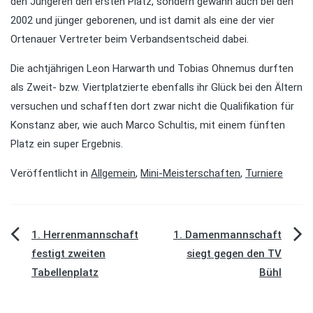
den Jüngeren den ersten Platz, sondern gewann auch bei den
2002 und jünger geborenen, und ist damit als eine der vier
Ortenauer Vertreter beim Verbandsentscheid dabei.
Die achtjährigen Leon Harwarth und Tobias Ohnemus durften
als Zweit- bzw. Viertplatzierte ebenfalls ihr Glück bei den Ältern
versuchen und schafften dort zwar nicht die Qualifikation für
Konstanz aber, wie auch Marco Schultis, mit einem fünften
Platz ein super Ergebnis.
Veröffentlicht in
Allgemein
,
Mini-Meisterschaften
,
Turniere
Beitragsnavigation
1. Herrenmannschaft
1. Damenmannschaft
festigt zweiten
siegt gegen den TV
Tabellenplatz
Bühl