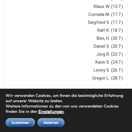
Klaus W. (15.7.)
Cornelia M. (17.7.)
Siegfried S. (17.7.)
Ralf K. (18.7.)
Ben, H. (20.7.)
Daniel S. (20.7.)
Jörg R. (23.7.)
Karin S. (24.7.)
Lenny S. (26.7.)
Gregor L. (28.7.)
Wir verwenden Cookies, um Ihnen die bestmögliche Erfahrung
auf unserer Website zu bieten.
Weitere Informationen zu den von uns verwendeten Cookies
finden Sie in den
Einstellungen
.
Copyright © 2026
TTC Steinach
. All rights reserved.
Zustimmen
Ablehnen
Designed by
FameThemes