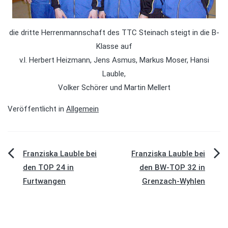
die dritte Herrenmannschaft des TTC Steinach steigt in die B-
Klasse auf
v.l. Herbert Heizmann, Jens Asmus, Markus Moser, Hansi
Lauble,
Volker Schörer und Martin Mellert
Veröffentlicht in
Allgemein
Beitragsnavigation
Franziska Lauble bei
Franziska Lauble bei
den TOP 24 in
den BW-TOP 32 in
Furtwangen
Grenzach-Wyhlen