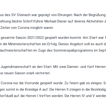
s des SV Steinach war geprägt von Ehrungen. Nach der Begrüßung
ng blickte Schriftführer Michael Diener auf diverse Aktivitäten z
 Zeiten von Corona möglich waren.
ie gesamte Saison 2021/2022 gespielt wurden konnte. Am Start war 
ie Minimeisterschaften ein Erfolg. Dieses Angebot soll es auch d
ndlaufmeisterschaften im Zuge des Sommerspaßprogramms im Sep
er Jugendmannschaft an den Start. Mit zwei Damen- und fünf Herren
r neuen Saison stark vertreten.
Corona nur die Vorrunde gespielt wurde. Zu feiern gab es einiges: 
en somit in die Kreisliga A auf. Die Herren II steigen in die Bezirkslig
orfduell auf die Herren I treffen werden. Die Herren IV und V werden