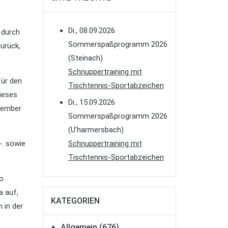
Di., 08.09.2026
 durch
Sommerspaßprogramm 2026
urück,
(Steinach)
Schnuppertraining mit
für den
Tischtennis-Sportabzeichen
ieses
Di., 15.09.2026
tember
Sommerspaßprogramm 2026
(U'harmersbach)
-. sowie
Schnuppertraining mit
Tischtennis-Sportabzeichen
So
a auf,
KATEGORIEN
 in der
Allgemein
(676)