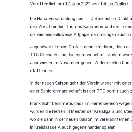
Veröffentlich am
17. Juni 2022
von
Tobias Grallert
Die Hauptversammlung des TTC Steinach im Clubhau
den Vorsitzenden Thomas Kammerer und der Totenehru
die wie beispielsweise Altpapiersammlungen auch in
Jugendwart Tobias Grallert erinnerte daran, dass d
TTC Steinach eine Jugendmannschaft. Zudem waren d
Jahr wieder im November geben. Zudem sollen Ru
stattfinden.
In der neuen Saison geht der Verein wieder mit ein
einer Seniorenmannschaft ist der TTC somit auch zu
Frank Gühr berichtete, dass im Herrenbereich wegen 
wurden die Herren III Meister der Kreisliga B und steig
wo sie dann in der neuen Saison im vereinsinternen D
in Kreisklasse A auch gegeneinander spielen.