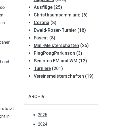
Ausflüge
(25)
 so
Christbaumsammlung
(6)
en
Corona
(8)
 in
Ewald-Roser-Turnier
(18)
Fasent
(8)
daher
Mini-Meisterschaften
(25)
PingPongParkinson
(3)
Senioren EM und WM
(12)
t und
Turniere
(201)
Vereinsmeisterschaften
(19)
ARCHIV
erstützt
2025
cht in
2024