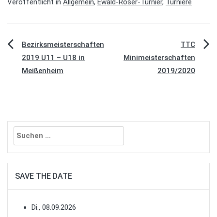
Veröffentlicht in
Allgemein
,
Ewald-Roser-Turnier
,
Turniere
Beitragsnavigation
Bezirksmeisterschaften
TTC
2019 U11 – U18 in
Minimeisterschaften
Meißenheim
2019/2020
Suchen
nach:
SAVE THE DATE
Di., 08.09.2026