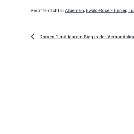
Veröffentlicht in
Allgemein
,
Ewald-Roser-Turnier
,
Tu
Beitragsnavigation
Damen 1 mit klarem Sieg in der Verbandslig