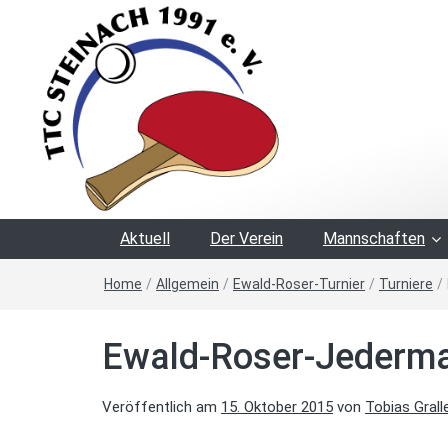
Aktuell
Der Verein
Mannschaften
Home
/
Allgemein
/
Ewald-Roser-Turnier
/
Turniere
/
Ewald-Roser-Jederma
Veröffentlich am
15. Oktober 2015
von
Tobias Grall