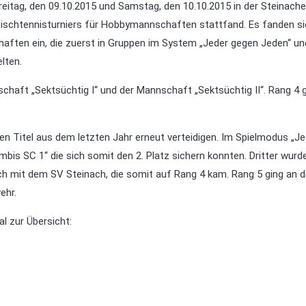
Freitag, den 09.10.2015 und Samstag, den 10.10.2015 in der Steinache
Tischtennisturniers für Hobbymannschaften stattfand. Es fanden s
ten ein, die zuerst in Gruppen im System „Jeder gegen Jeden“ un
lten.
chaft „Sektsüchtig I“ und der Mannschaft „Sektsüchtig II“. Rang 4 
n Titel aus dem letzten Jahr erneut verteidigen. Im Spielmodus „Je
bis SC 1“ die sich somit den 2. Platz sichern konnten. Dritter wurde
ch mit dem SV Steinach, die somit auf Rang 4 kam. Rang 5 ging an d
ehr.
l zur Übersicht: