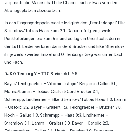
verpasste die Mannschaft die Chance, sich etwas von den
Abstiegsplätzen abzusetzen.
In den Eingangsdoppeln siegte lediglich das „Ersatzdoppel“ Elke
Stremlow/Tobias Haas zum 2:1. Danach folgten jeweils
Punkteteilungen bis zum 6:5 und es lag ein Unentschieden in
der Luft. Leider verloren dann Gerd Brucker und Elke Stremlow
ihr jeweils zweites Einzel und Offenburgs Sieg war unter Dach
und Fach.
DJK Offenburg V – TTC Steinach II 9:5
Bayer/Teichgraeber – Vitomir Ostojic/ Benjamin Gallus 3:0,
Morina/Lamm – Tobias Grallert/Gerd Brucker 3:1,
Schrempp/Lindheimer – Elke Stremlow/Tobias Haas 1:3, Lamm
– Ostojic 3:2, Bayer – Grallert 1:3, Teichgraeber – Brucker 3:0,
Hoch – Gallus 1:3, Schrempp – Haas 0:3, Lindheimer –
Stremlow 3:1, Lamm – Grallert 3:0, Bayer – Ostojic 2:3,
Teichgraeber – Gallus 3:1, Hoch – Brucker 3:0, Schrempp –