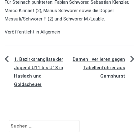
Für Steinach punkteten: Fabian Schwörer, Sebastian Kienzler,
Marco Kinnast (2), Marius Schwörer sowie die Doppel
Messuti/Schwörer F. (2) und Schwörer M./Lauble.
Veröffentlicht in
Allgemein
Beitragsnavigation
1. Bezirksrangliste der
Damen I verlieren gegen
Jugend U11 bis U18 in
Tabellenführer aus
Haslach und
Gamshurst
Goldscheuer
Suchen
nach: