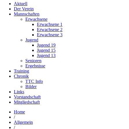
Aktuell
Der Verein
Mannschaften
Erwachsene
Erwachsene 1
Erwachsene 2
Erwachsene 3
Jugend
Jugend 19
Jugend 15
Jugend 13
Senioren
Ergebnisse
Training
Chronik
TTC Info
Bilder
Links
Vorstandschaft
Mitgliedschaft
Home
/
Allgemein
/