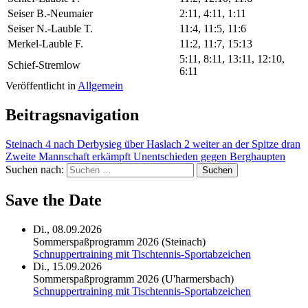
Seiser B.-Neumaier
2:11, 4:11, 1:11
Seiser N.-Lauble T.
11:4, 11:5, 11:6
Merkel-Lauble F.
11:2, 11:7, 15:13
5:11, 8:11, 13:11, 12:10,
Schief-Stremlow
6:11
Veröffentlicht in
Allgemein
Beitragsnavigation
Steinach 4 nach Derbysieg über Haslach 2 weiter an der Spitze dran
Zweite Mannschaft erkämpft Unentschieden gegen Berghaupten
Suchen nach:
Save the Date
Di., 08.09.2026
Sommerspaßprogramm 2026 (Steinach)
Schnuppertraining mit Tischtennis-Sportabzeichen
Di., 15.09.2026
Sommerspaßprogramm 2026 (U'harmersbach)
Schnuppertraining mit Tischtennis-Sportabzeichen