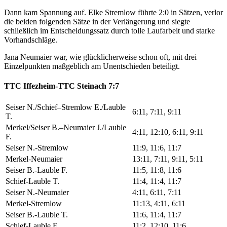
Dann kam Spannung auf. Elke Stremlow führte 2:0 in Sätzen, verlor
die beiden folgenden Sätze in der Verlängerung und siegte
schließlich im Entscheidungssatz durch tolle Laufarbeit und starke
Vorhandschläge.
Jana Neumaier war, wie glücklicherweise schon oft, mit drei
Einzelpunkten maßgeblich am Unentschieden beteiligt.
TTC Iffezheim-TTC Steinach 7:7
Seiser N./Schief–Stremlow E./Lauble
6:11, 7:11, 9:11
T.
Merkel/Seiser B.–Neumaier J./Lauble
4:11, 12:10, 6:11, 9:11
F.
Seiser N.-Stremlow
11:9, 11:6, 11:7
Merkel-Neumaier
13:11, 7:11, 9:11, 5:11
Seiser B.-Lauble F.
11:5, 11:8, 11:6
Schief-Lauble T.
11:4, 11:4, 11:7
Seiser N.-Neumaier
4:11, 6:11, 7:11
Merkel-Stremlow
11:13, 4:11, 6:11
Seiser B.-Lauble T.
11:6, 11:4, 11:7
Schief-Lauble F.
11:2, 12:10, 11:6