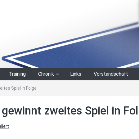
Training
Chronik
Links
Vorstandschaft
tes Spiel in Folge
gewinnt zweites Spiel in Fo
llert